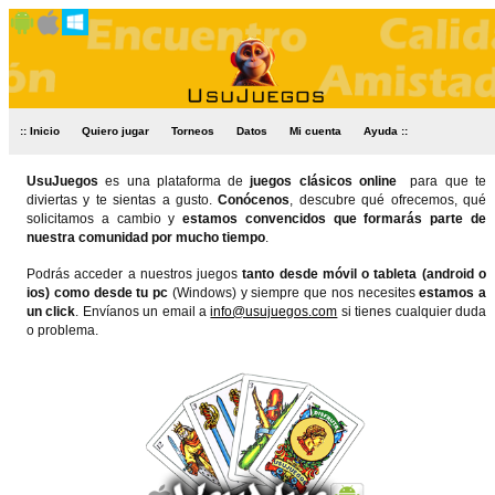
:: Inicio
Quiero jugar
Torneos
Datos
Mi cuenta
Ayuda ::
UsuJuegos
es una plataforma de
juegos clásicos online
para que te
diviertas y te sientas a gusto.
Conócenos
, descubre qué ofrecemos, qué
solicitamos a cambio y
estamos convencidos que formarás parte de
nuestra comunidad por mucho tiempo
.
Podrás acceder a nuestros juegos
tanto desde móvil o tableta (android o
ios) como desde tu pc
(Windows) y siempre que nos necesites
estamos a
un click
. Envíanos un email a
info@usujuegos.com
si tienes cualquier duda
o problema.