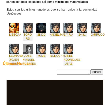
diarios de todos los juegos así como minijuegos y actividades
Estos son los últimos jugadores que se han unido a la comunidad
UsuJuegos
LISBOAA
TORO
SNDD
ANGELJARILLO
Z Y R A
Zyrita
JARRUCO
RS
LEONARDO
JOSE
YUME
NONOCR7
MIKEL
JAVIER
MANUEL
RODRÍGUEZ
Últimas Noticias
IRIB
FUERTES
USAB