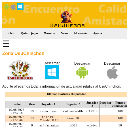
:: Inicio
Quiero jugar
Torneos
Datos
Mi cuenta
Ayuda ::
☰
Zona UsuChinchon
Descargar
Descargar
Descargar
Aquí te ofrecemos toda la información de actualidad relativa al UsuChinchon.
Ultimas Partidas Disputadas
Jugador
Jugador
Puntos
Fecha
Mesa
Jugador 1
Jugador 2
3
4
eliminació
07/08/2026
19
como lo ves
elúltimodelafila
CARPUS
100
21:57:18
07/08/2026
FATE EL-
13
bruno10
100
21:53:46
MAGNIFICO
07/08/2026
9
las 4 fantasticas
LOLI
ellistiyo
50