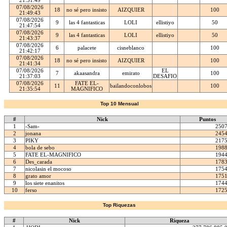
21:51:49
07/08/2026
18
no sé pero insisto
AIZQUIER
100
21:49:43
07/08/2026
9
las 4 fantasticas
LOLI
ellistiyo
50
21:47:54
07/08/2026
9
las 4 fantasticas
LOLI
ellistiyo
50
21:43:37
07/08/2026
6
palacete
cisneblanco
100
21:42:17
07/08/2026
18
no sé pero insisto
AIZQUIER
100
21:41:34
07/08/2026
EL
7
akaasandra
emirato
100
21:37:03
DESAFIO
07/08/2026
FATE EL-
11
bailandoconlobos
100
21:35:54
MAGNIFICO
Top 10 Mensual
#
Nick
Puntos
1
-Sam-
250
2
jonana
245
3
PIKY
217
4
bola de sebo
198
5
FATE EL-MAGNIFICO
194
6
Des_carada
178
7
nicolasin el mocoso
175
8
grato amor
175
9
los siete enanitos
174
10
ferso
172
Top Riquezas
#
Nick
Riqueza