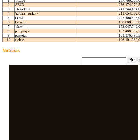
1
-HODI-
277.786.885,
2
ABU3
266.174.279,
3
TRAVEL2
241.744.184,
4
Yajaira - ortiz77
211.654.632,
5
LOLI
207.406.508,
6
Barullo
190.808.330,
7
-Sam-
173.047.740,
8
poliguay2
163.488.652,
9
pentotal
151.176.790,
10
elelele
126.101.089,
Noticias