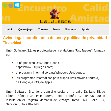
:: Inicio
Quiero jugar
Torneos
Datos
Mi cuenta
Ayuda ::
Aviso legal, condiciones de uso y política de privacidad
Titularidad
Unbit Software, S.L. es propietaria de la plataforma “UsuJuegos”, formada
por:
la página web UsuJuegos, con URL
https://www.usujuegos.com;
el programa informático para Windows UsuJuegos;
los programas informáticos para dispositivos móviles Android,
de Google, e iOS, de Apple.
Unbit Software, S.L. tiene domicilio social en la calle Dr. Luis Bilbao
Líbano, número 34, 1º B, 48940, Leioa, España, CIF B48961080, e
inscrita en el Registro Mercantil de Vizcaya, Tomo 3.636, Folio 137,
Sección 8, Hoja BI-21403.