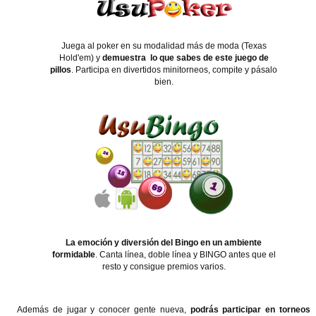
Juega al poker en su modalidad más de moda (Texas
Hold'em) y
demuestra lo que sabes de este juego de
pillos
. Participa en divertidos minitorneos, compite y pásalo
bien.
La emoción y diversión del Bingo en un ambiente
formidable
. Canta línea, doble línea y BINGO antes que el
resto y consigue premios varios.
Además de jugar y conocer gente nueva,
podrás participar en torneos