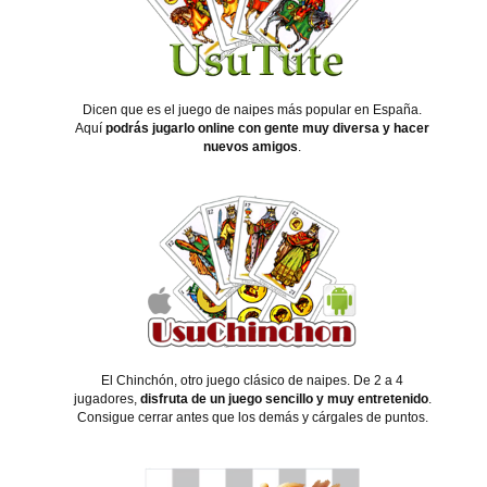
Dicen que es el juego de naipes más popular en España.
Aquí
podrás jugarlo online con gente muy diversa y hacer
nuevos amigos
.
El Chinchón, otro juego clásico de naipes. De 2 a 4
jugadores,
disfruta de un juego sencillo y muy entretenido
.
Consigue cerrar antes que los demás y cárgales de puntos.