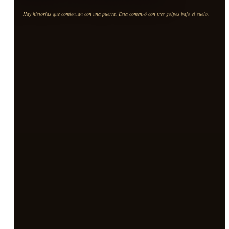
Hay historias que comienzan con una puerta. Esta comenzó con tres golpes bajo el suelo.