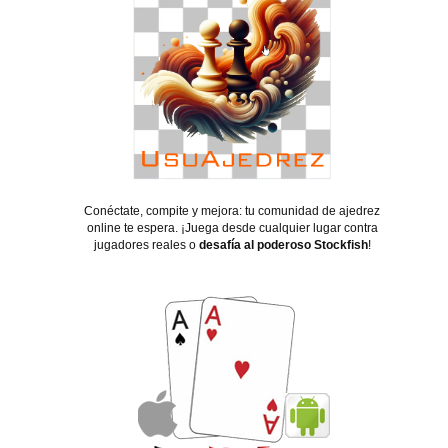
Conéctate, compite y mejora: tu comunidad de ajedrez
online te espera. ¡Juega desde cualquier lugar contra
jugadores reales o
desafía al poderoso Stockfish
!