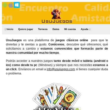
:: Inicio
Quiero jugar
Torneos
Datos
Mi cuenta
Ayuda ::
UsuJuegos
es una plataforma de
juegos clásicos online
para que te
diviertas y te sientas a gusto.
Conócenos
, descubre qué ofrecemos, qué
solicitamos a cambio y
estamos convencidos que formarás parte de
nuestra comunidad por mucho tiempo
.
Podrás acceder a nuestros juegos
tanto desde móvil o tableta (android o
ios) como desde tu pc
(Windows) y siempre que nos necesites
estamos a
un click
. Envíanos un email a
info@usujuegos.com
si tienes cualquier duda
o problema.