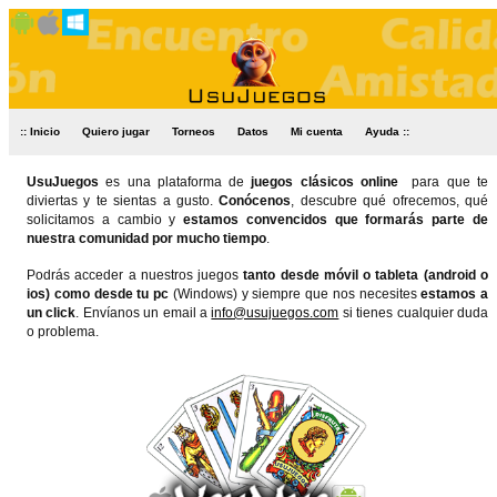
:: Inicio
Quiero jugar
Torneos
Datos
Mi cuenta
Ayuda ::
UsuJuegos
es una plataforma de
juegos clásicos online
para que te
diviertas y te sientas a gusto.
Conócenos
, descubre qué ofrecemos, qué
solicitamos a cambio y
estamos convencidos que formarás parte de
nuestra comunidad por mucho tiempo
.
Podrás acceder a nuestros juegos
tanto desde móvil o tableta (android o
ios) como desde tu pc
(Windows) y siempre que nos necesites
estamos a
un click
. Envíanos un email a
info@usujuegos.com
si tienes cualquier duda
o problema.