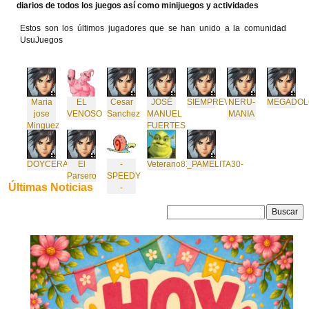
diarios de todos los juegos así como minijuegos y actividades
Estos son los últimos jugadores que se han unido a la comunidad
UsuJuegos
Maria
EL
Cesar
JOSÉ
SIEMPREVIVE
NERU-
MEGADOL
jose
VENOSO
Sanchez
MANUEL
MANIA
Minguez
FUERTES
f
DOYCERA
El
-
Veterano81
_PAMELITA30-
Parsero
SPEEDY
Últimas Noticias
-