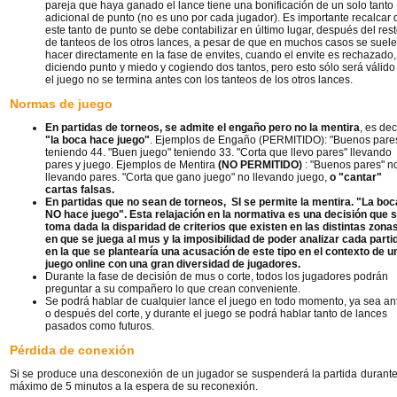
pareja que haya ganado el lance tiene una bonificación de un solo tanto
adicional de punto (no es uno por cada jugador). Es importante recalcar
este tanto de punto se debe contabilizar en último lugar, después del res
de tanteos de los otros lances, a pesar de que en muchos casos se suele
hacer directamente en la fase de envites, cuando el envite es rechazado,
diciendo punto y miedo y cogiendo dos tantos, pero esto sólo será válido 
el juego no se termina antes con los tanteos de los otros lances.
Normas de juego
En partidas de torneos, se admite el engaño pero no la mentira
, es deci
"la boca hace juego"
. Ejemplos de Engaño (PERMITIDO): "Buenos pare
teniendo 44. "Buen juego" teniendo 33. "Corta que llevo pares" llevando
pares y juego. Ejemplos de Mentira
(NO PERMITIDO)
: "Buenos pares" n
llevando pares. "Corta que gano juego" no llevando juego,
o "cantar"
cartas falsas.
En partidas que no sean de torneos, SI se permite la mentira. "La boc
NO hace juego". Esta relajación en la normativa es una decisión que 
toma dada la disparidad de criterios que existen en las distintas zona
en que se juega al mus y la imposibilidad de poder analizar cada parti
en la que se plantearía una acusación de este tipo en el contexto de u
juego online con una gran diversidad de jugadores.
Durante la fase de decisión de mus o corte, todos los jugadores podrán
preguntar a su compañero lo que crean conveniente.
Se podrá hablar de cualquier lance el juego en todo momento, ya sea an
o después del corte, y durante el juego se podrá hablar tanto de lances
pasados como futuros.
Pérdida de conexión
Si se produce una desconexión de un jugador se suspenderá la partida durant
máximo de 5 minutos a la espera de su reconexión.