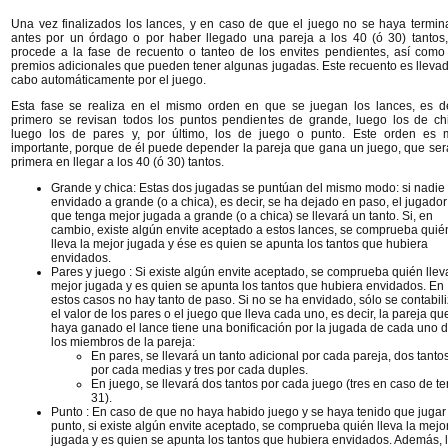
Una vez finalizados los lances, y en caso de que el juego no se haya termi
antes por un órdago o por haber llegado una pareja a los 40 (ó 30) tantos
procede a la fase de recuento o tanteo de los envites pendientes, así como
premios adicionales que pueden tener algunas jugadas. Este recuento es lleva
cabo automáticamente por el juego.
Esta fase se realiza en el mismo orden en que se juegan los lances, es d
primero se revisan todos los puntos pendientes de grande, luego los de ch
luego los de pares y, por último, los de juego o punto. Este orden es 
importante, porque de él puede depender la pareja que gana un juego, que ser
primera en llegar a los 40 (ó 30) tantos.
Grande y chica: Estas dos jugadas se puntúan del mismo modo: si nadie
envidado a grande (o a chica), es decir, se ha dejado en paso, el jugador
que tenga mejor jugada a grande (o a chica) se llevará un tanto. Si, en
cambio, existe algún envite aceptado a estos lances, se comprueba quié
lleva la mejor jugada y ése es quien se apunta los tantos que hubiera
envidados.
Pares y juego : Si existe algún envite aceptado, se comprueba quién llev
mejor jugada y es quien se apunta los tantos que hubiera envidados. En
estos casos no hay tanto de paso. Si no se ha envidado, sólo se contabil
el valor de los pares o el juego que lleva cada uno, es decir, la pareja qu
haya ganado el lance tiene una bonificación por la jugada de cada uno 
los miembros de la pareja:
En pares, se llevará un tanto adicional por cada pareja, dos tanto
por cada medias y tres por cada duples.
En juego, se llevará dos tantos por cada juego (tres en caso de te
31).
Punto : En caso de que no haya habido juego y se haya tenido que jugar 
punto, si existe algún envite aceptado, se comprueba quién lleva la mejo
jugada y es quien se apunta los tantos que hubiera envidados. Además, 