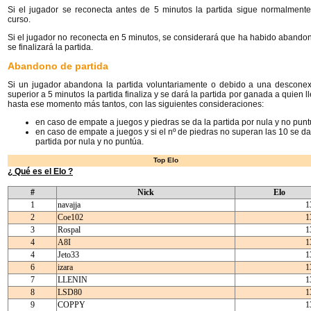
Si el jugador se reconecta antes de 5 minutos la partida sigue normalment
curso.
Si el jugador no reconecta en 5 minutos, se considerará que ha habido abando
se finalizará la partida.
Abandono de partida
Si un jugador abandona la partida voluntariamente o debido a una descone
superior a 5 minutos la partida finaliza y se dará la partida por ganada a quien l
hasta ese momento más tantos, con las siguientes consideraciones:
en caso de empate a juegos y piedras se da la partida por nula y no pun
en caso de empate a juegos y si el nº de piedras no superan las 10 se da
partida por nula y no puntúa.
Top Elo
¿ Qué es el Elo ?
#
Nick
Elo
1
navajja
1
2
Coe102
1
3
Rospal
1
4
A8I
1
4
Jeto33
1
6
izara
1
7
LLENIN
1
8
LSD80
1
9
COPPY
1