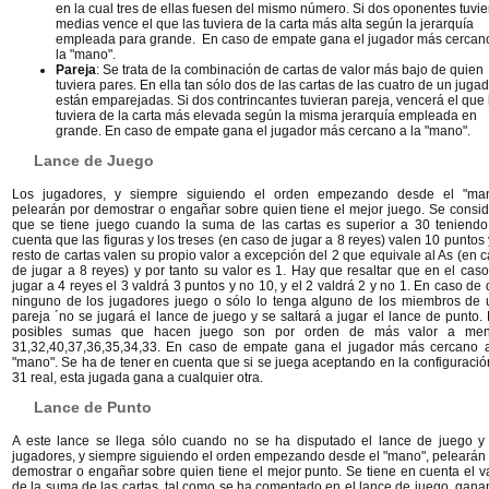
en la cual tres de ellas fuesen del mismo número. Si dos oponentes tuvi
medias vence el que las tuviera de la carta más alta según la jerarquía
empleada para grande. En caso de empate gana el jugador más cercan
la "mano".
Pareja
: Se trata de la combinación de cartas de valor más bajo de quien
tuviera pares. En ella tan sólo dos de las cartas de las cuatro de un juga
están emparejadas. Si dos contrincantes tuvieran pareja, vencerá el que 
tuviera de la carta más elevada según la misma jerarquía empleada en
grande. En caso de empate gana el jugador más cercano a la "mano".
Lance de Juego
Los jugadores, y siempre siguiendo el orden empezando desde el "man
pelearán por demostrar o engañar sobre quien tiene el mejor juego. Se consi
que se tiene juego cuando la suma de las cartas es superior a 30 teniend
cuenta que las figuras y los treses (en caso de jugar a 8 reyes) valen 10 puntos 
resto de cartas valen su propio valor a excepción del 2 que equivale al As (en 
de jugar a 8 reyes) y por tanto su valor es 1. Hay que resaltar que en el cas
jugar a 4 reyes el 3 valdrá 3 puntos y no 10, y el 2 valdrá 2 y no 1. En caso de
ninguno de los jugadores juego o sólo lo tenga alguno de los miembros de
pareja ´no se jugará el lance de juego y se saltará a jugar el lance de punto.
posibles sumas que hacen juego son por orden de más valor a men
31,32,40,37,36,35,34,33. En caso de empate gana el jugador más cercano a
"mano". Se ha de tener en cuenta que si se juega aceptando en la configuració
31 real, esta jugada gana a cualquier otra.
Lance de Punto
A este lance se llega sólo cuando no se ha disputado el lance de juego y
jugadores, y siempre siguiendo el orden empezando desde el "mano", pelearán
demostrar o engañar sobre quien tiene el mejor punto. Se tiene en cuenta el v
de la suma de las cartas, tal como se ha comentado en el lance de juego, gan