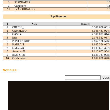
8
33SINPARES
13
9
Castafiore
13
10
IVÁN HIDALGO
13
Top Riquezas
#
Nick
Riqueza
1
CHECHI_
3.308.686.031
2
CAMELITO
3.046.487.924
3
GASER
2.508.023.014
4
keis
2.178.532.037
5
PONTXITXOP
2.162.126.526
6
KARRAIT
1.685.536.037
7
korleone8
1.143.661.397
8
Amorosa30
1.113.633.934
9
IKATZITO
1.039.741.908
10
Colaboreitor
1.002.098.628
Noticias