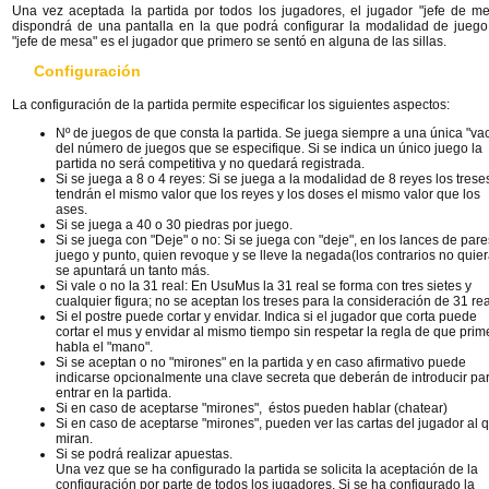
Una vez aceptada la partida por todos los jugadores, el jugador "jefe de m
dispondrá de una pantalla en la que podrá configurar la modalidad de juego
"jefe de mesa" es el jugador que primero se sentó en alguna de las sillas.
Configuración
La configuración de la partida permite especificar los siguientes aspectos:
Nº de juegos de que consta la partida. Se juega siempre a una única "va
del número de juegos que se especifique. Si se indica un único juego la
partida no será competitiva y no quedará registrada.
Si se juega a 8 o 4 reyes: Si se juega a la modalidad de 8 reyes los trese
tendrán el mismo valor que los reyes y los doses el mismo valor que los
ases.
Si se juega a 40 o 30 piedras por juego.
Si se juega con "Deje" o no: Si se juega con "deje", en los lances de pare
juego y punto, quien revoque y se lleve la negada(los contrarios no quie
se apuntará un tanto más.
Si vale o no la 31 real: En UsuMus la 31 real se forma con tres sietes y
cualquier figura; no se aceptan los treses para la consideración de 31 rea
Si el postre puede cortar y envidar. Indica si el jugador que corta puede
cortar el mus y envidar al mismo tiempo sin respetar la regla de que prim
habla el "mano".
Si se aceptan o no "mirones" en la partida y en caso afirmativo puede
indicarse opcionalmente una clave secreta que deberán de introducir pa
entrar en la partida.
Si en caso de aceptarse "mirones", éstos pueden hablar (chatear)
Si en caso de aceptarse "mirones", pueden ver las cartas del jugador al 
miran.
Si se podrá realizar apuestas.
Una vez que se ha configurado la partida se solicita la aceptación de la
configuración por parte de todos los jugadores. Si se ha configurado la