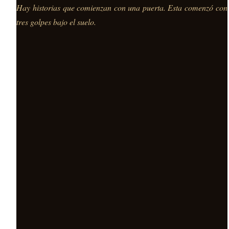
Hay historias que comienzan con una puerta. Esta comenzó con
tres golpes bajo el suelo.