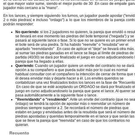
el que mayor valor sume, siendo el mejor punto de 30 .En caso de empate gan
jugador más cercano a la "mano".
En los lances, y siempre siguiendo los turnos, un jugador puede apostar ("envid
2 o más piedras( e incluso "ordago") a lo que los miembros de la pareja contr
podrán responder:
No queriendo
: si los 2 jugadores no quieren, la pareja que envidó o resu
se llevará en ese momento las piedras del bote temporal ("negada") y se
pasará al siguiente lance o fase. Si lo que no se quiere es un primer envi
el bote será de una piedra. Si ha habido "reenvite" o "resubida" ver el
apartado "reenvidando" .En caso de aplicar el "deje" se llevará otra más.
al sumar las piedras ganadas en el lance se llega al límite de piedras de 
partida (40/30) se dará por finalizado el juego en curso adjudicandoselo 
pareja que ha llegado a ellas.
Queriendo
: Cuando un jugador quiere un envite del contrario no se dará
opción a su compañero a que pueda subir más por lo cual es normal
habitual consultar con el compañero la intención de cerrar de forma que 
él desea envidar más y dejarle hacer a él. Los envites queridos se
contabilizan una vez finalizados todos los lances en la fase de "Recuento
En caso de que se esté aceptando un ORDAGO se dará por finalizado e
juego en curso adjudicandoselo la pareja que gane el lance. Al querer s
pasa automáticamente a la siguiente fase o lance.
"Reenvidando" o "resubiendo"
: Ante un envite del contrario (que no se
órdago) se tendrá la opción de apostar más o reenvidar un número de
piedras siempre superior a 2. Se recordará el número de piedras que
estabn en juego y envidadas antes de la resubida que será el número de
piedras apostadas y queridas temporalmente en el lance y que serán las
que se lleve la pareja que "reenvida" en caso de que los contrarios no
quieran.
Recuento