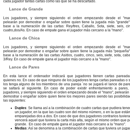
cada jugador tantas cartas como las que se ha descartado.
Lance de Grande
Los jugadores, y siempre siguiendo el orden empezando desde el "man
pelearán por demostrar o engañar sobre quien tiene la jugada más "grande
base a la numeración de las cartas: Rey/tres, Caballo, Sota, siete, seis, ci
cuatro,dos/As. En caso de empate gana el jugador más cercano a la "mano".
Lance de Chica
Los jugadores, y siempre siguiendo el orden empezando desde el "man
pelearán por demostrar o engañar sobre quien tiene la jugada más "pequeña
base a la numeración de las cartas: As/dos, cuatro, cinco, seis, siete, sota, caba
3/Rey. En caso de empate gana el jugador más cercano a la "mano".
Lance de Pares
En esta lance el ordenador indicará que jugadores tienen cartas pareada
quienes no. En caso de que ninguno de los jugadores tenga cartas pareadas o 
los tenga alguno de los miembros de una pareja ´no se jugará el lance de par
se saltará al siguiente. En caso de poder existir enfrentamiento a pares,
jugadores, y siempre siguiendo el orden empezando desde el "mano", pelearán
demostrar o engañar sobre quien tiene los mejores pares siendo las posibilid
las siguientes:
Duples
: Se llama así a la combinación de cuatro cartas que pudiera tene
un jugador, en la que las cuatro son del mismo número, o en la que está
emparejadas dos a dos. En caso de que dos jugadores contrarios tuvier
vencerá aquel que tuviera la carta más alta, según el mismo orden que p
grande. En caso de empate gana el jugador más cercano a la "mano".
Medias
: Así se denomina a la combinación de cartas que tuviera un juga