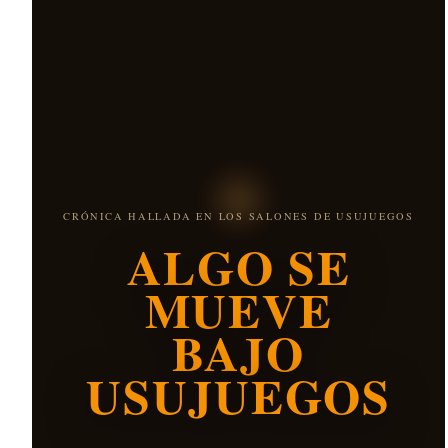
CRÓNICA HALLADA EN LOS SALONES DE USUJUEGOS
ALGO SE
MUEVE
BAJO
USUJUEGOS