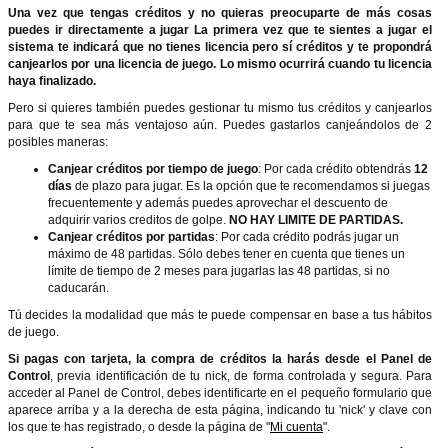
Una vez que tengas créditos y no quieras preocuparte de más cosas
puedes ir directamente a jugar La primera vez que te sientes a jugar el
sistema te indicará que no tienes licencia pero sí créditos y te propondrá
canjearlos por una licencia de juego. Lo mismo ocurrirá cuando tu licencia
haya finalizado.
Pero si quieres también puedes gestionar tu mismo tus créditos y canjearlos
para que te sea más ventajoso aún. Puedes gastarlos canjeándolos de 2
posibles maneras:
Canjear créditos por tiempo de juego
: Por cada crédito obtendrás
12
días
de plazo para jugar. Es la opción que te recomendamos si juegas
frecuentemente y además puedes aprovechar el descuento de
adquirir varios creditos de golpe.
NO HAY LIMITE DE PARTIDAS.
Canjear créditos por partidas
: Por cada crédito podrás jugar un
máximo de 48 partidas. Sólo debes tener en cuenta que tienes un
límite de tiempo de 2 meses para jugarlas las 48 partidas, si no
caducarán.
Tú decides la modalidad que más te puede compensar en base a tus hábitos
de juego.
Si pagas con tarjeta, la compra de créditos la harás desde el Panel de
Control
, previa identificación de tu nick, de forma controlada y segura. Para
acceder al Panel de Control, debes identificarte en el pequeño formulario que
aparece arriba y a la derecha de esta página, indicando tu 'nick' y clave con
los que te has registrado, o desde la página de "
Mi cuenta
".