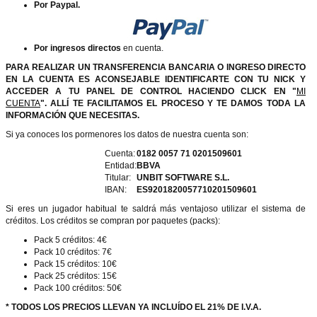
Por Paypal.
Por ingresos directos
en cuenta.
PARA REALIZAR UN TRANSFERENCIA BANCARIA O INGRESO DIRECTO
EN LA CUENTA ES ACONSEJABLE IDENTIFICARTE CON TU NICK Y
ACCEDER A TU PANEL DE CONTROL HACIENDO CLICK EN "
MI
CUENTA
". ALLÍ TE FACILITAMOS EL PROCESO Y TE DAMOS TODA LA
INFORMACIÓN QUE NECESITAS.
Si ya conoces los pormenores los datos de nuestra cuenta son:
Cuenta:
0182 0057 71 0201509601
Entidad:
BBVA
Titular:
UNBIT SOFTWARE S.L.
IBAN:
ES9201820057710201509601
Si eres un jugador habitual te saldrá más ventajoso utilizar el sistema de
créditos. Los créditos se compran por paquetes (packs):
Pack 5 créditos: 4€
Pack 10 créditos: 7€
Pack 15 créditos: 10€
Pack 25 créditos: 15€
Pack 100 créditos: 50€
* TODOS LOS PRECIOS LLEVAN YA INCLUÍDO EL 21% DE I.V.A.