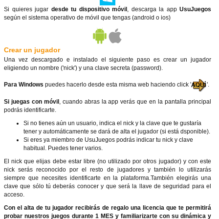
Si quieres jugar
desde tu dispositivo móvil
, descarga la app
UsuJuegos
según el sistema operativo de móvil que tengas (android o ios)
Crear un jugador
Una vez descargado e instalado el siguiente paso es crear un jugador
eligiendo un nombre ('nick') y una clave secreta (password).
Para Windows
puedes hacerlo desde esta misma web haciendo click '
'.
Si juegas con móvil
, cuando abras la app verás que en la pantalla principal
podrás identificarte.
Si no tienes aún un usuario, indica el nick y la clave que te gustaría
tener y automáticamente se dará de alta el jugador (si está dsponible).
Si eres ya miembro de UsuJuegos podrás indicar tu nick y clave
habitual. Puedes tener varios.
El nick que elijas debe estar libre (no utilizado por otros jugador) y con este
nick serás reconocido por el resto de jugadores y también lo utilizarás
siempre que necesites identificarte en la plataforma.También elegirás una
clave que sólo tú deberás conocer y que será la llave de seguridad para el
acceso.
Con el alta de tu jugador recibirás de regalo una licencia que te permitirá
probar nuestros juegos durante 1 MES y familiarizarte con su dinámica y