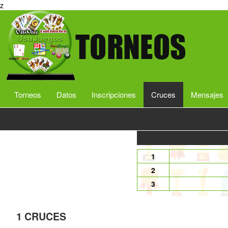
z
Torneos
Datos
Inscripciones
Cruces
Mensajes
1
2
3
1 CRUCES