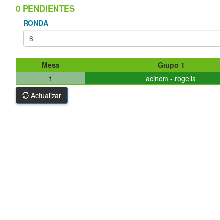
0 PENDIENTES
RONDA
Mesa
Grupo 1
1
acinom - rogelia
Actualizar