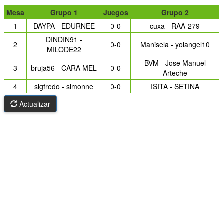
Mesa
Grupo 1
Juegos
Grupo 2
1
DAYPA - EDURNEE
0-0
cuxa - RAA-279
DINDIN91 -
2
0-0
Manisela - yolangel10
MILODE22
BVM - Jose Manuel
3
bruja56 - CARA MEL
0-0
Arteche
4
sigfredo - simonne
0-0
ISITA - SETINA
Actualizar