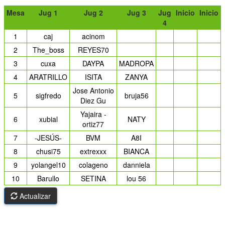
Mesa
Jug 1
Jug 2
Jug 3
Jug
Inicio
Inicio
4
1
caj
acinom
2
The_boss
REYES70
3
cuxa
DAYPA
MADROPA
4
ARATRILLO
ISITA
ZANYA
Jose Antonio
5
sigfredo
bruja56
Diez Gu
Yajaira -
6
xubial
NATY
ortiz77
7
-JESÚS-
BVM
A8I
8
chusi75
extrexxx
BIANCA
9
yolangel10
colageno
danniela
10
Barullo
SETINA
lou 56
Actualizar