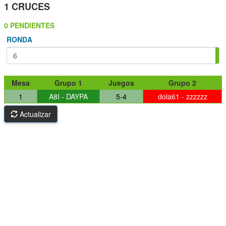
1 CRUCES
0 PENDIENTES
RONDA
Mesa
Grupo 1
Juegos
Grupo 2
1
A8I - DAYPA
5-4
dola61 - zzzzzz
Actualizar