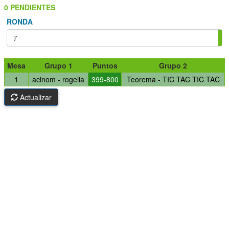
0 PENDIENTES
RONDA
Mesa
Grupo 1
Puntos
Grupo 2
1
acinom - rogelia
399-800
Teorema - TIC TAC TIC TAC
Actualizar