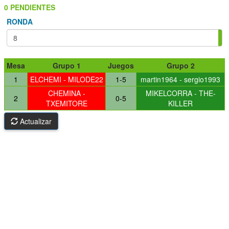
0 PENDIENTES
RONDA
Mesa
Grupo 1
Juegos
Grupo 2
1
ELCHEMI - MILODE22
1-5
martin1964 - sergio1993
CHEMINA -
MIKELCORRA - THE-
2
0-5
TXEMITORE
KILLER
Actualizar