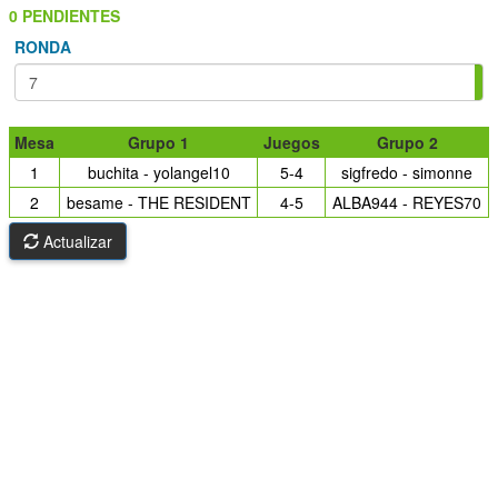
0 PENDIENTES
RONDA
Mesa
Grupo 1
Juegos
Grupo 2
1
buchita - yolangel10
5-4
sigfredo - simonne
2
besame - THE RESIDENT
4-5
ALBA944 - REYES70
Actualizar