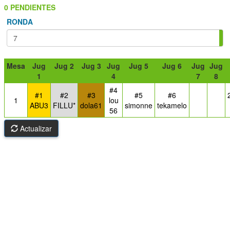
0 PENDIENTES
RONDA
Mesa
Jug
Jug 2
Jug 3
Jug
Jug 5
Jug 6
Jug
Jug
1
4
7
8
#4
#1
#2
#3
#5
#6
1
lou
ABU3
FILLU*
dola61
simonne
tekamelo
56
Actualizar