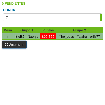
0 PENDIENTES
RONDA
Mesa
Grupo 1
Puntos
Grupo 2
1
Biel85 - Naerys
800-395
The_boss - Yajaira - ortiz77
Actualizar