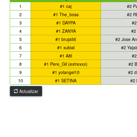
1
#1 caj
#2 P
2
#1 The_boss
#2 R
3
#1 DAYPA
#2
4
#1 ZANYA
#2
5
#1 bruja56
#2 Jose An
6
#1 xubial
#2 Yajai
7
#1 A8I
#2
8
#1 Pere_Gil (extrexxx)
#2 
9
#1 yolangel10
#2 d
10
#1 SETINA
#2 
Actualizar