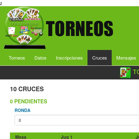
z
Torneos
Datos
Inscripciones
Cruces
Mensajes
T
10 CRUCES
0 PENDIENTES
RONDA
Mesa
Jug 1
J