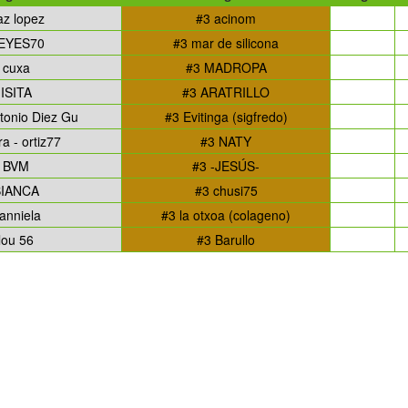
az lopez
#3 acinom
EYES70
#3 mar de silicona
 cuxa
#3 MADROPA
 ISITA
#3 ARATRILLO
tonio Diez Gu
#3 Evitinga (sigfredo)
ra - ortiz77
#3 NATY
 BVM
#3 -JESÚS-
BIANCA
#3 chusi75
anniela
#3 la otxoa (colageno)
lou 56
#3 Barullo