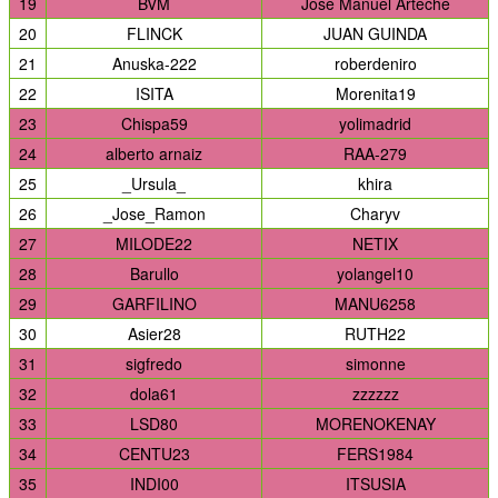
19
BVM
Jose Manuel Arteche
20
FLINCK
JUAN GUINDA
21
Anuska-222
roberdeniro
22
ISITA
Morenita19
23
Chispa59
yolimadrid
24
alberto arnaiz
RAA-279
25
_Ursula_
khira
26
_Jose_Ramon
Charyv
27
MILODE22
NETIX
28
Barullo
yolangel10
29
GARFILINO
MANU6258
30
Asier28
RUTH22
31
sigfredo
simonne
32
dola61
zzzzzz
33
LSD80
MORENOKENAY
34
CENTU23
FERS1984
35
INDI00
ITSUSIA