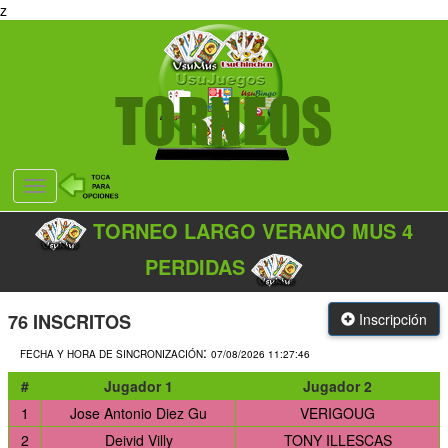
z
Desplegar
navegación
TORNEO LARGO VERANO MUS 4
PERDIDAS
76
INSCRITOS
Inscripción
:
FECHA Y HORA DE SINCRONIZACIÓN
07/08/2026 11:27:46
#
Jugador 1
Jugador 2
1
Jose Antonio Diez Gu
VERIGOUG
2
Deivid Villy
TONY ILLESCAS