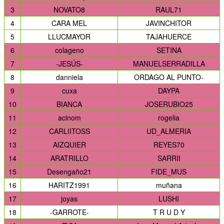
3
NOVATO8
RAUL71
4
CARA MEL
JAVINCHITOR
5
LLUCMAYOR
TAJAHUERCE
6
colageno
SETINA
7
-JESÚS-
MANUELSERRADILLA
8
danniela
ORDAGO AL PUNTO-
9
cuxa
DAYPA
10
BIANCA
JOSERUBIO25
11
acinom
rogelia
12
CARLIITOSS
UD_ALMERIA
13
AIZQUIER
REYES70
14
ARATRILLO
SARRII
15
Desengaño21
FIDE_MUS
16
HARITZ1991
muñana
17
joyas
LUSHI
18
-GARROTE-
T R U D Y